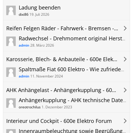
Ladung beenden
dixi86
19. Juli 2026
Reifen Felgen Räder - Fahrwerk - Bremsen - 600e Elektro Forum
Radwechsel - Drehmoment original Herstellerfelgen - Fiat 600 Elektro
admin
28. März 2026
Karosserie, Blech- & Anbauteile - 600e Elektro Forum
Spaltmaße Fiat 600 Elektro - Wie zufrieden seid ihr? Probleme und Erfahrungen!
admin
11. November 2024
AHK Anhängelast - Anhängerkupplung - 600e Elektro Forum
Anhängerkupplung - AHK technische Daten Fiat 600 Elektro - Anhängelast Stützlast usw.
oreotrochilus
1. Dezember 2023
Interieur und Cockpit - 600e Elektro Forum
Innenraumbeleuchtung sowie Begrüßungsmodus u.s.w. funtionieren nicht