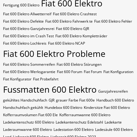
Fiat 600 Elektro
Fertigung 600 Elektro
Fiat 600 Elektro Allwetterreif
Fiat 600 Elektro Crashtest
Fiat 600 Elektro Defekte
Fiat 600 Elektro Fahrwerk te
Fiat 600 Elektro Fehler
Fiat 600 Elektro Ganzjahresrei
Fiat 600 Elektro GJR
Fiat 600 Elektro im Crash Test
Fiat 600 Elektro Kompletträder
Fiat 600 Elektro Lochkreis
Fiat 600 Elektro NCAP
Fiat 600 Elektro Probleme
Fiat 600 Elektro Sommerreifen
Fiat 600 Elektro Störungen
Fiat 600 Elektro Werksgarantie
Fiat 600 Forum
Fiat Forum
Fiat Konfiguration
Fiat Konfigurator
Fiat Probefahrt
Fussmatten 600 Elektro
Ganzjahresreifen
gekühltes Handschuhfach
GJR
grauer Farbe Fiat 600e
Handbuch 600 Elektro
Handschuhfach gekühlt
Hundebox 600 Elektro
Kindersitze Fiat 600 Elektro
Kofferraumvolumen Fiat 600 Ele
Kofferraumwanne 600 Elektro
Ladekantenschutz 600 Elektro
Ladekantenschutz Edelstahl
Ladekarte
Laderaumwanne 600 Elektro
Ladestation 600 Elektro
Ladesäule 600 Elektro
Land
Lieferzeit 600 Elektro
Lieferzeit 600 Elektro 2023