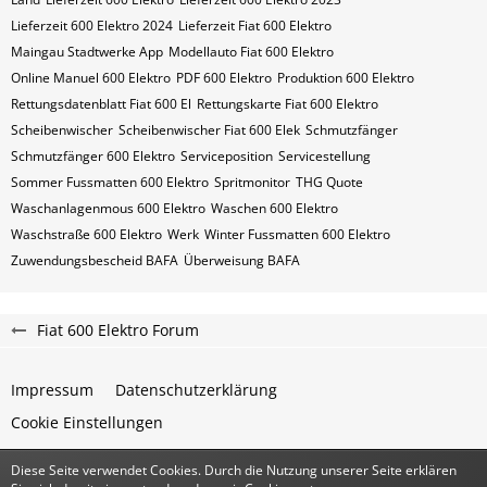
Lieferzeit 600 Elektro 2024
Lieferzeit Fiat 600 Elektro
Maingau Stadtwerke App
Modellauto Fiat 600 Elektro
Online Manuel 600 Elektro
PDF 600 Elektro
Produktion 600 Elektro
Rettungsdatenblatt Fiat 600 El
Rettungskarte Fiat 600 Elektro
Scheibenwischer
Scheibenwischer Fiat​ 600 Elek
Schmutzfänger
Schmutzfänger 600 Elektro
Serviceposition
Servicestellung
Sommer Fussmatten 600 Elektro
Spritmonitor
THG Quote
Waschanlagenmous 600 Elektro
Waschen 600 Elektro
Waschstraße 600 Elektro
Werk
Winter Fussmatten 600 Elektro
Zuwendungsbescheid BAFA
Überweisung BAFA
Fiat 600 Elektro Forum
Impressum
Datenschutzerklärung
Cookie Einstellungen
Diese Seite verwendet Cookies. Durch die Nutzung unserer Seite erklären
Community-Software:
WoltLab Suite™