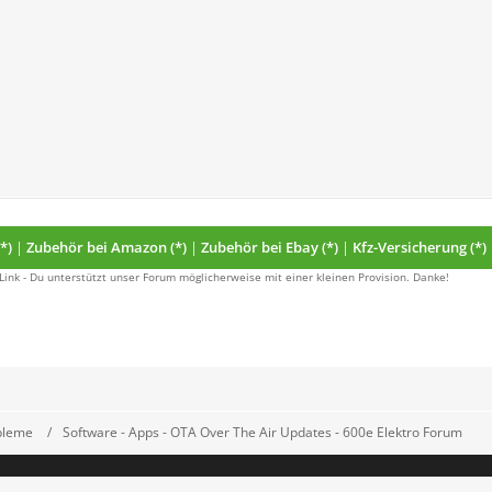
*)
|
Zubehör bei Amazon (*)
|
Zubehör bei Ebay (*)
|
Kfz-Versicherung (*)
 Link - Du unterstützt unser Forum möglicherweise mit einer kleinen Provision. Danke!
obleme
Software - Apps - OTA Over The Air Updates - 600e Elektro Forum