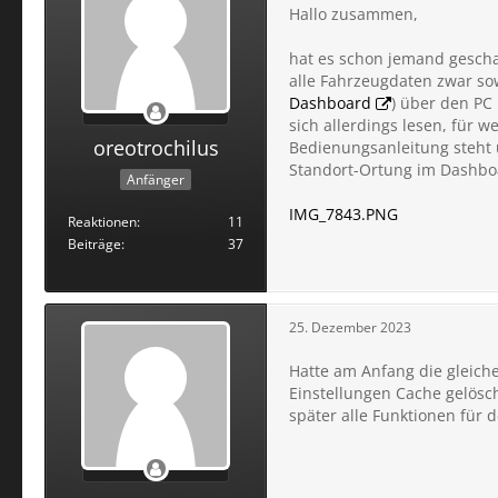
Hallo zusammen,
hat es schon jemand gescha
alle Fahrzeugdaten zwar so
Dashboard
) über den PC 
sich allerdings lesen, für we
oreotrochilus
Bedienungsanleitung steht
Standort-Ortung im Dashboa
Anfänger
IMG_7843.PNG
Reaktionen
11
Beiträge
37
25. Dezember 2023
Hatte am Anfang die gleiche
Einstellungen Cache gelöscht
später alle Funktionen für 