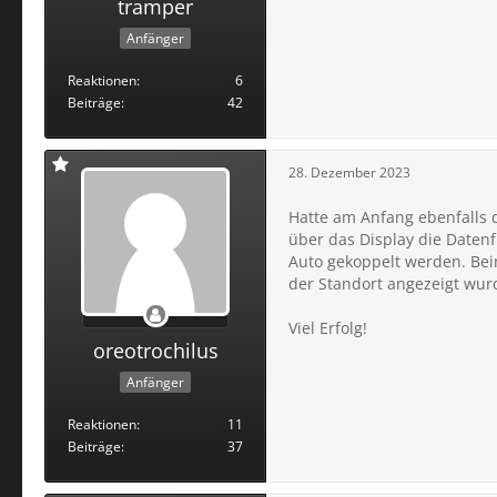
tramper
Anfänger
Reaktionen
6
Beiträge
42
28. Dezember 2023
Hatte am Anfang ebenfalls 
über das Display die Daten
Auto gekoppelt werden. Beim
der Standort angezeigt wurd
Viel Erfolg!
oreotrochilus
Anfänger
Reaktionen
11
Beiträge
37