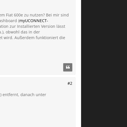
m Fiat 600e zu nutzen? Bei mir sind
ashboard (
myUCONNECT-
tion zur Installierten Version lässt
u.), obwohl das in der
 wird. Außerdem funktioniert die
#2
) entfernt, danach unter