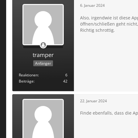
6. Januar 2024
Also, irgendwie ist diese Ap
öffnen/schließen geht nicht, 
Richtig schrottig.
tramper
Anfänger
Reaktionen
6
Beiträge
42
22. Januar 2024
Finde ebenfalls, dass die A