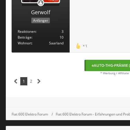
Gerwolf
Anfänger
Reaktionen
3
Beiträge
10
Wohnort
Saarland
1
eAUTO-THG-PRÄMIE (
* Werbung / Affiliate
1
2
Fiat 600 Elektro Forum
Fiat 600 Elektro Forum - Erfahrungen und Pr