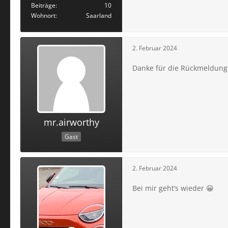
Beiträge
10
Wohnort
Saarland
2. Februar 2024
Danke für die Rückmeldung!
mr.airworthy
Gast
2. Februar 2024
Bei mir geht‘s wieder 😀