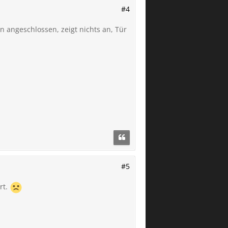
#4
en angeschlossen, zeigt nichts an, Tür
#5
rt.